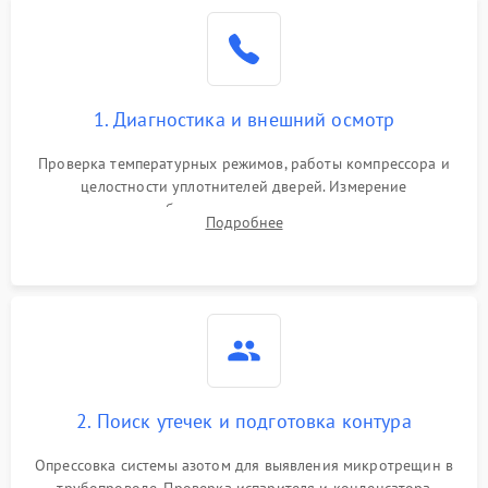
Образование конденсата
1800 ₽
Подробнее →
на стенках
Сбой в работе инвертора
2100 ₽
Подробнее →
1. Диагностика и внешний осмотр
Запах горелого при
2000 ₽
Подробнее →
Проверка температурных режимов, работы компрессора и
работе
целостности уплотнителей дверей. Измерение
сопротивления обмоток мотора, проверка термостата и
Не включается
Подробнее
1000 ₽
Подробнее →
считывание кодов ошибок с электронного дисплея.
холодильник
Проблемы с системой
автоматической
1800 ₽
Подробнее →
разморозки
2. Поиск утечек и подготовка контура
Опрессовка системы азотом для выявления микротрещин в