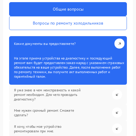
Общие вопросы
Вопросы по ремонту холодильников
Какие документы вы предоставляете?
На этапе приема устройства на диагностику и последующий
ремонт вам будет предоставлен заказ-наряд с указанием страховых
обязательств на ваше устройство. Далее, после выполнения работ
по ремонту техники, вы получите акт выполненных работ и
гарантийный талон.
Я уже знаю в чем неисправность и какой
ремонт необходим. Для чего проводить
диагностику?
Мне нужен срочный ремонт. Сможете
сделать?
Я хочу, чтобы мое устройство
ремонтировали при мне.