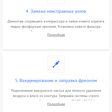
4. Замена неисправных узлов
Демонтаж сгоревшего компрессора и пайка нового агрегата
медно-фосфорным припоем. Установка нового фильтра-
осушителя. Замена изношенных вентиляторов обдува,
Подробнее
сломанных заслонок или поврежденных дверных петель.
5. Вакуумирование и заправка фреоном
Подключение вакуумного насоса для полного удаления
воздуха и влаги из контура. Заправка системы строго
дозированным объемом хладагента (R600a, R134a) по
Подробнее
электронным весам. Контроль рабочего давления в системе.