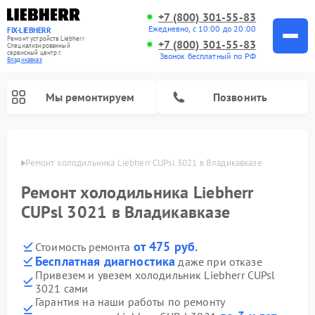
+7 (800) 301-55-83
Ежедневно, с 10:00 до 20:00
FIX-LIEBHERR
Ремонт устройств Liebherr
+7 (800) 301-55-83
Специализированный
cервисный центр г.
Звонок бесплатный по РФ
Владикавказ
Мы ремонтируем
Позвонить
вказе
Ремонт холодильника Liebherr CUPsl 3021 в Владикавказе
Ремонт холодильника Liebherr
Ремонт холодильных камер Liebherr
Ремонт морозильных камер Liebherr
Ремонт винных шкафов Liebherr
CUPsl 3021 в Владикавказе
от 475 руб.
Стоимость ремонта
Бесплатная диагностика
даже при отказе
Привезем и увезем холодильник Liebherr CUPsl
3021 сами
Гарантия на наши работы по ремонту