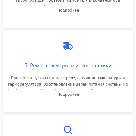
трубопроводе. Проверка испарителя и конденсатора
течеискателем. Демонтаж старого фильтра-осушителя и
Подробнее
продувка капиллярной трубки для устранения засоров.
3. Ремонт электрики и электроники
Прозвонка пускозащитного реле, датчиков температуры и
терморегулятора. Восстановление цепей питания системы No
Frost, включая ТЭН оттайки и вентилятор. Ремонт или замена
Подробнее
платы управления при сбоях алгоритмов.