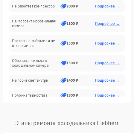
Не работает компрессор
2000 ₽
Подробнее →
Электропитание
Не морозит морозильная
Дренаж
1800 ₽
Подробнее →
камера
Оттайка
Постоянно работает и не
1500 ₽
Подробнее →
отключается
Программное обеспечение
Образование льда в
1500 ₽
Подробнее →
холодильной камере
Не горит свет внутри
1400 ₽
Подробнее →
Поломка термостата
1800 ₽
Подробнее →
Не работает вентилятор
1800 ₽
Подробнее →
Этапы ремонта холодильника Liebherr
Поломка системы No Frost
2600 ₽
Подробнее →