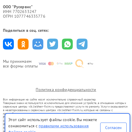
ООО "Русервис"
ИНН 7702633247
ОГРН 1077746335776
Поделиться в соц. сетях:
Мы принимаем
все формы оплаты
Политика конфиденциальности
Вся информация на сайте носит исключительно справочный характер.
Товарные знаки используются исключительно для описания устройств, в отношении которых
сервисные центры vlk.liebherr-fixim.ru предоставляют услуги по ремонту. Услуги оказываются
в неавторизованных сервисных центрах vlk.liebherr-fixim.ru, которые не связаны с
правообладателями товарных знаков или их официальными представителями.
Ремонт осуществляется для устройств, уже введенных в гражданский оборот в соответствии
Этот сайт использует файлы cookie. Вы можете
со статьей 1487 ГК РФ.
Использование товарных знаков не преследует цели индивидуализации услуг или введения
ознакомиться с
правилами использования
Согласен
потребителей в заблуждение, а служит для информирования о предоставляемых услугах по
ремонту техники указанных брендов.