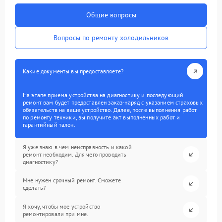
Общие вопросы
Вопросы по ремонту холодильников
Какие документы вы предоставляете?
На этапе приема устройства на диагностику и последующий
ремонт вам будет предоставлен заказ-наряд с указанием страховых
обязательств на ваше устройство. Далее, после выполнения работ
по ремонту техники, вы получите акт выполненных работ и
гарантийный талон.
Я уже знаю в чем неисправность и какой
ремонт необходим. Для чего проводить
диагностику?
Мне нужен срочный ремонт. Сможете
сделать?
Я хочу, чтобы мое устройство
ремонтировали при мне.