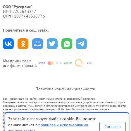
ООО "Русервис"
ИНН 7702633247
ОГРН 1077746335776
Поделиться в соц. сетях:
Мы принимаем
все формы оплаты
Политика конфиденциальности
Вся информация на сайте носит исключительно справочный характер.
Товарные знаки используются исключительно для описания устройств, в отношении которых
сервисные центры vlk.liebherr-fixim.ru предоставляют услуги по ремонту. Услуги оказываются
в неавторизованных сервисных центрах vlk.liebherr-fixim.ru, которые не связаны с
правообладателями товарных знаков или их официальными представителями.
Ремонт осуществляется для устройств, уже введенных в гражданский оборот в соответствии
Этот сайт использует файлы cookie. Вы можете
со статьей 1487 ГК РФ.
Использование товарных знаков не преследует цели индивидуализации услуг или введения
ознакомиться с
правилами использования
Согласен
потребителей в заблуждение, а служит для информирования о предоставляемых услугах по
ремонту техники указанных брендов.