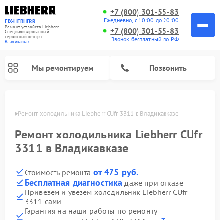
+7 (800) 301-55-83
Ежедневно, с 10:00 до 20:00
FIX-LIEBHERR
Ремонт устройств Liebherr
+7 (800) 301-55-83
Специализированный
cервисный центр г.
Звонок бесплатный по РФ
Владикавказ
Мы ремонтируем
Позвонить
вказе
Ремонт холодильника Liebherr CUfr 3311 в Владикавказе
Ремонт холодильника Liebherr CUfr
Ремонт холодильных камер Liebherr
Ремонт морозильных камер Liebherr
Ремонт винных шкафов Liebherr
3311 в Владикавказе
от 475 руб.
Стоимость ремонта
Бесплатная диагностика
даже при отказе
Привезем и увезем холодильник Liebherr CUfr
3311 сами
Гарантия на наши работы по ремонту