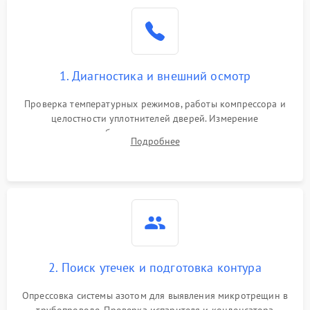
Образование конденсата
1800 ₽
Подробнее →
на стенках
Сбой в работе инвертора
2100 ₽
Подробнее →
1. Диагностика и внешний осмотр
Запах горелого при
2000 ₽
Подробнее →
Проверка температурных режимов, работы компрессора и
работе
целостности уплотнителей дверей. Измерение
сопротивления обмоток мотора, проверка термостата и
Не включается
Подробнее
1000 ₽
Подробнее →
считывание кодов ошибок с электронного дисплея.
холодильник
Проблемы с системой
автоматической
1800 ₽
Подробнее →
разморозки
2. Поиск утечек и подготовка контура
Опрессовка системы азотом для выявления микротрещин в