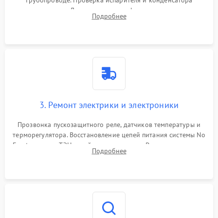
трубопроводе. Проверка испарителя и конденсатора
течеискателем. Демонтаж старого фильтра-осушителя и
Подробнее
продувка капиллярной трубки для устранения засоров.
3. Ремонт электрики и электроники
Прозвонка пускозащитного реле, датчиков температуры и
терморегулятора. Восстановление цепей питания системы No
Frost, включая ТЭН оттайки и вентилятор. Ремонт или замена
Подробнее
платы управления при сбоях алгоритмов.