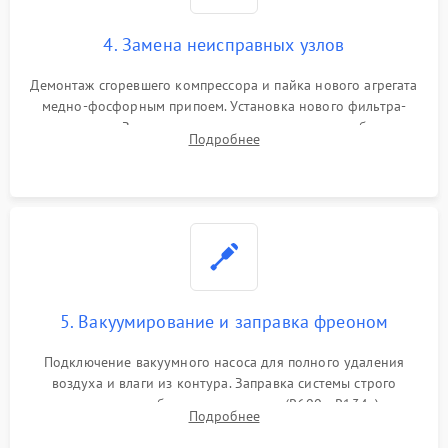
4. Замена неисправных узлов
Демонтаж сгоревшего компрессора и пайка нового агрегата
медно-фосфорным припоем. Установка нового фильтра-
осушителя. Замена изношенных вентиляторов обдува,
Подробнее
сломанных заслонок или поврежденных дверных петель.
5. Вакуумирование и заправка фреоном
Подключение вакуумного насоса для полного удаления
воздуха и влаги из контура. Заправка системы строго
дозированным объемом хладагента (R600a, R134a) по
Подробнее
электронным весам. Контроль рабочего давления в системе.