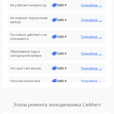
Не работает компрессор
2000 ₽
Подробнее →
Электропитание
Не морозит морозильная
Дренаж
1800 ₽
Подробнее →
камера
Оттайка
Постоянно работает и не
1500 ₽
Подробнее →
отключается
Программное обеспечение
Образование льда в
1500 ₽
Подробнее →
холодильной камере
Не горит свет внутри
1400 ₽
Подробнее →
Поломка термостата
1800 ₽
Подробнее →
Не работает вентилятор
1800 ₽
Подробнее →
Этапы ремонта холодильника Liebherr
Поломка системы No Frost
2600 ₽
Подробнее →