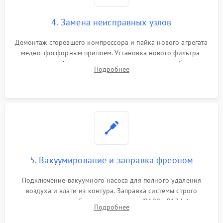
4. Замена неисправных узлов
Демонтаж сгоревшего компрессора и пайка нового агрегата
медно-фосфорным припоем. Установка нового фильтра-
осушителя. Замена изношенных вентиляторов обдува,
Подробнее
сломанных заслонок или поврежденных дверных петель.
5. Вакуумирование и заправка фреоном
Подключение вакуумного насоса для полного удаления
воздуха и влаги из контура. Заправка системы строго
дозированным объемом хладагента (R600a, R134a) по
Подробнее
электронным весам. Контроль рабочего давления в системе.