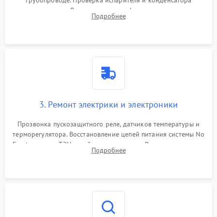
трубопроводе. Проверка испарителя и конденсатора
течеискателем. Демонтаж старого фильтра-осушителя и
Подробнее
продувка капиллярной трубки для устранения засоров.
3. Ремонт электрики и электроники
Прозвонка пускозащитного реле, датчиков температуры и
терморегулятора. Восстановление цепей питания системы No
Frost, включая ТЭН оттайки и вентилятор. Ремонт или замена
Подробнее
платы управления при сбоях алгоритмов.