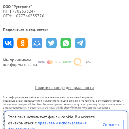
ООО "Русервис"
ИНН 7702633247
ОГРН 1077746335776
Поделиться в соц. сетях:
Мы принимаем
все формы оплаты
Политика конфиденциальности
Вся информация на сайте носит исключительно справочный характер.
Товарные знаки используются исключительно для описания устройств, в отношении которых
сервисные центры vlk.liebherr-fixim.ru предоставляют услуги по ремонту. Услуги оказываются
в неавторизованных сервисных центрах vlk.liebherr-fixim.ru, которые не связаны с
правообладателями товарных знаков или их официальными представителями.
Ремонт осуществляется для устройств, уже введенных в гражданский оборот в соответствии
Этот сайт использует файлы cookie. Вы можете
со статьей 1487 ГК РФ.
Использование товарных знаков не преследует цели индивидуализации услуг или введения
ознакомиться с
правилами использования
Согласен
потребителей в заблуждение, а служит для информирования о предоставляемых услугах по
ремонту техники указанных брендов.