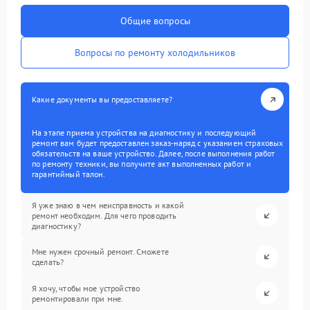
Общие вопросы
Вопросы по ремонту холодильников
Какие документы вы предоставляете?
На этапе приема устройства на диагностику и последующий
ремонт вам будет предоставлен заказ-наряд с указанием страховых
обязательств на ваше устройство. Далее, после выполнения работ
по ремонту техники, вы получите акт выполненных работ и
гарантийный талон.
Я уже знаю в чем неисправность и какой
ремонт необходим. Для чего проводить
диагностику?
Мне нужен срочный ремонт. Сможете
сделать?
Я хочу, чтобы мое устройство
ремонтировали при мне.