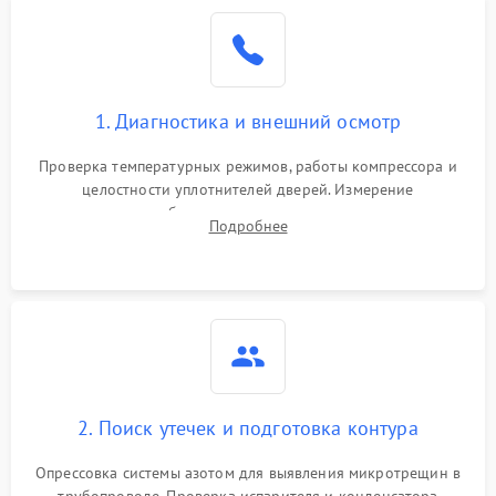
Образование конденсата
1800 ₽
Подробнее →
на стенках
Сбой в работе инвертора
2100 ₽
Подробнее →
1. Диагностика и внешний осмотр
Запах горелого при
2000 ₽
Подробнее →
Проверка температурных режимов, работы компрессора и
работе
целостности уплотнителей дверей. Измерение
сопротивления обмоток мотора, проверка термостата и
Не включается
Подробнее
1000 ₽
Подробнее →
считывание кодов ошибок с электронного дисплея.
холодильник
Проблемы с системой
автоматической
1800 ₽
Подробнее →
разморозки
2. Поиск утечек и подготовка контура
Опрессовка системы азотом для выявления микротрещин в