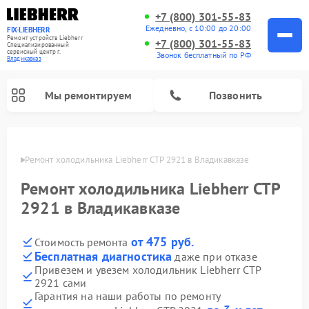
+7 (800) 301-55-83
Ежедневно, с 10:00 до 20:00
FIX-LIEBHERR
Ремонт устройств Liebherr
+7 (800) 301-55-83
Специализированный
cервисный центр г.
Звонок бесплатный по РФ
Владикавказ
Мы ремонтируем
Позвонить
вказе
Ремонт холодильника Liebherr CTP 2921 в Владикавказе
Ремонт холодильника Liebherr CTP
Ремонт холодильных камер Liebherr
Ремонт морозильных камер Liebherr
Ремонт винных шкафов Liebherr
2921 в Владикавказе
от 475 руб.
Стоимость ремонта
Бесплатная диагностика
даже при отказе
Привезем и увезем холодильник Liebherr CTP
2921 сами
Гарантия на наши работы по ремонту