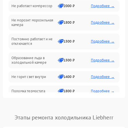
Не работает компрессор
2000 ₽
Подробнее →
Электропитание
Не морозит морозильная
Дренаж
1800 ₽
Подробнее →
камера
Оттайка
Постоянно работает и не
1500 ₽
Подробнее →
отключается
Программное обеспечение
Образование льда в
1500 ₽
Подробнее →
холодильной камере
Не горит свет внутри
1400 ₽
Подробнее →
Поломка термостата
1800 ₽
Подробнее →
Не работает вентилятор
1800 ₽
Подробнее →
Этапы ремонта холодильника Liebherr
Поломка системы No Frost
2600 ₽
Подробнее →