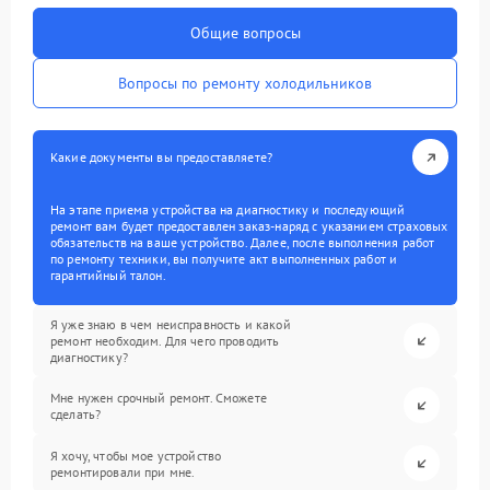
Общие вопросы
Вопросы по ремонту холодильников
Какие документы вы предоставляете?
На этапе приема устройства на диагностику и последующий
ремонт вам будет предоставлен заказ-наряд с указанием страховых
обязательств на ваше устройство. Далее, после выполнения работ
по ремонту техники, вы получите акт выполненных работ и
гарантийный талон.
Я уже знаю в чем неисправность и какой
ремонт необходим. Для чего проводить
диагностику?
Мне нужен срочный ремонт. Сможете
сделать?
Я хочу, чтобы мое устройство
ремонтировали при мне.