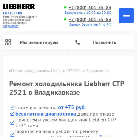
+7 (800) 301-55-83
Ежедневно, с 10:00 до 20:00
FIX-LIEBHERR
Ремонт устройств Liebherr
+7 (800) 301-55-83
Специализированный
cервисный центр г.
Звонок бесплатный по РФ
Владикавказ
Мы ремонтируем
Позвонить
вказе
Ремонт холодильника Liebherr CTP 2521 в Владикавказе
Ремонт холодильника Liebherr CTP
Ремонт холодильных камер Liebherr
Ремонт морозильных камер Liebherr
Ремонт винных шкафов Liebherr
2521 в Владикавказе
от 475 руб.
Стоимость ремонта
Бесплатная диагностика
даже при отказе
Привезем и увезем холодильник Liebherr CTP
2521 сами
Гарантия на наши работы по ремонту