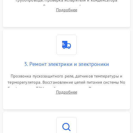
трубопроводе. Проверка испарителя и конденсатора
течеискателем. Демонтаж старого фильтра-осушителя и
Подробнее
продувка капиллярной трубки для устранения засоров.
3. Ремонт электрики и электроники
Прозвонка пускозащитного реле, датчиков температуры и
терморегулятора. Восстановление цепей питания системы No
Frost, включая ТЭН оттайки и вентилятор. Ремонт или замена
Подробнее
платы управления при сбоях алгоритмов.