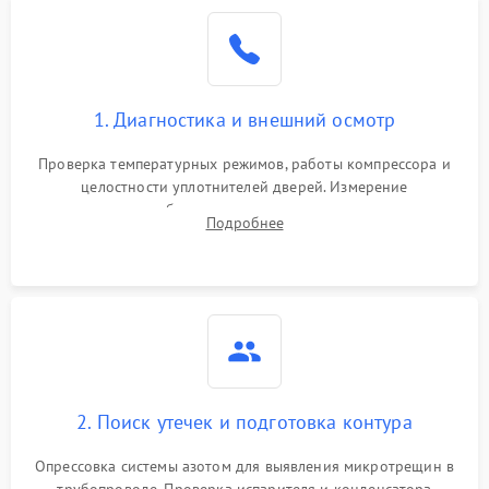
Образование конденсата
1800 ₽
Подробнее →
на стенках
Сбой в работе инвертора
2100 ₽
Подробнее →
1. Диагностика и внешний осмотр
Запах горелого при
2000 ₽
Подробнее →
Проверка температурных режимов, работы компрессора и
работе
целостности уплотнителей дверей. Измерение
сопротивления обмоток мотора, проверка термостата и
Не включается
Подробнее
1000 ₽
Подробнее →
считывание кодов ошибок с электронного дисплея.
холодильник
Проблемы с системой
автоматической
1800 ₽
Подробнее →
разморозки
2. Поиск утечек и подготовка контура
Опрессовка системы азотом для выявления микротрещин в