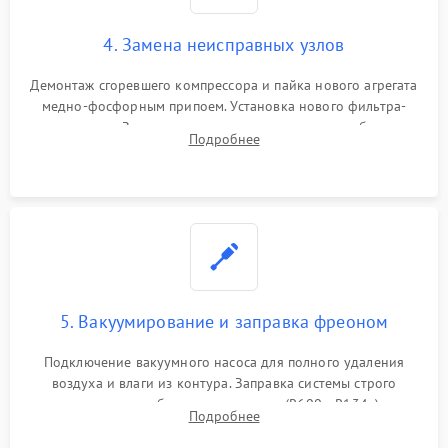
4. Замена неисправных узлов
Демонтаж сгоревшего компрессора и пайка нового агрегата
медно-фосфорным припоем. Установка нового фильтра-
осушителя. Замена изношенных вентиляторов обдува,
Подробнее
сломанных заслонок или поврежденных дверных петель.
5. Вакуумирование и заправка фреоном
Подключение вакуумного насоса для полного удаления
воздуха и влаги из контура. Заправка системы строго
дозированным объемом хладагента (R600a, R134a) по
Подробнее
электронным весам. Контроль рабочего давления в системе.