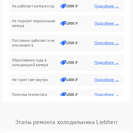
Не работает компрессор
2000 ₽
Подробнее →
Электропитание
Не морозит морозильная
Дренаж
1800 ₽
Подробнее →
камера
Оттайка
Постоянно работает и не
1500 ₽
Подробнее →
отключается
Программное обеспечение
Образование льда в
1500 ₽
Подробнее →
холодильной камере
Не горит свет внутри
1400 ₽
Подробнее →
Поломка термостата
1800 ₽
Подробнее →
Не работает вентилятор
1800 ₽
Подробнее →
Этапы ремонта холодильника Liebherr
Поломка системы No Frost
2600 ₽
Подробнее →