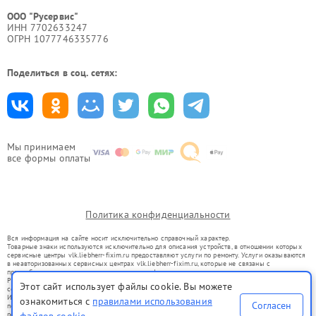
ООО "Русервис"
ИНН 7702633247
ОГРН 1077746335776
Поделиться в соц. сетях:
Мы принимаем
все формы оплаты
Политика конфиденциальности
Вся информация на сайте носит исключительно справочный характер.
Товарные знаки используются исключительно для описания устройств, в отношении которых
сервисные центры vlk.liebherr-fixim.ru предоставляют услуги по ремонту. Услуги оказываются
в неавторизованных сервисных центрах vlk.liebherr-fixim.ru, которые не связаны с
правообладателями товарных знаков или их официальными представителями.
Ремонт осуществляется для устройств, уже введенных в гражданский оборот в соответствии
Этот сайт использует файлы cookie. Вы можете
со статьей 1487 ГК РФ.
Использование товарных знаков не преследует цели индивидуализации услуг или введения
ознакомиться с
правилами использования
Согласен
потребителей в заблуждение, а служит для информирования о предоставляемых услугах по
ремонту техники указанных брендов.