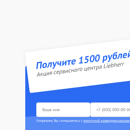
Получите 1500 рубле
Акция сервисного центра Liebherr
Отправляя, Вы соглашаетесь с
политикой конфиденциально