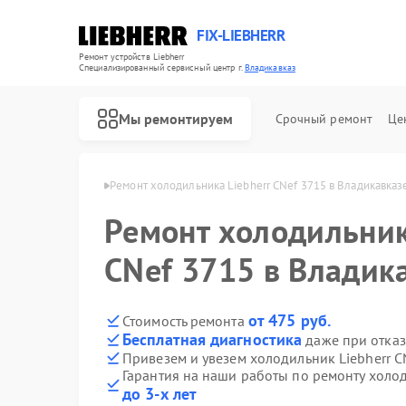
FIX-LIEBHERR
Ремонт устройств Liebherr
Специализированный cервисный центр г.
Владикавказ
Мы ремонтируем
Срочный ремонт
Це
herr в Владикавказе
Ремонт холодильника Liebherr CNef 3715 в Владикавказ
Ремонт холодильник
Ремонт холодильных камер Liebherr
Ремонт винных шкафов Liebherr
Ремонт морозильных камер Liebherr
CNef 3715 в Владик
от 475 руб.
Стоимость ремонта
Бесплатная диагностика
даже при отказ
Привезем и увезем холодильник Liebherr C
Гарантия на наши работы по ремонту холод
до 3-х лет