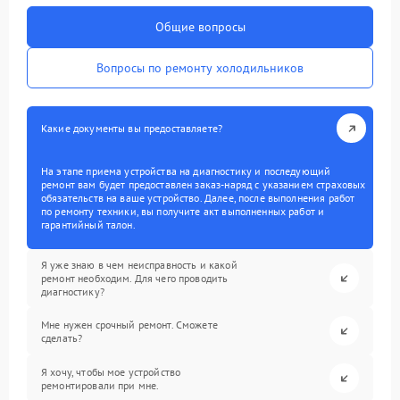
Общие вопросы
Вопросы по ремонту холодильников
Какие документы вы предоставляете?
На этапе приема устройства на диагностику и последующий
ремонт вам будет предоставлен заказ-наряд с указанием страховых
обязательств на ваше устройство. Далее, после выполнения работ
по ремонту техники, вы получите акт выполненных работ и
гарантийный талон.
Я уже знаю в чем неисправность и какой
ремонт необходим. Для чего проводить
диагностику?
Мне нужен срочный ремонт. Сможете
сделать?
Я хочу, чтобы мое устройство
ремонтировали при мне.