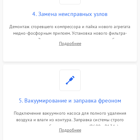
4. Замена неисправных узлов
Демонтаж сгоревшего компрессора и пайка нового агрегата
медно-фосфорным припоем. Установка нового фильтра-
осушителя. Замена изношенных вентиляторов обдува,
Подробнее
сломанных заслонок или поврежденных дверных петель.
5. Вакуумирование и заправка фреоном
Подключение вакуумного насоса для полного удаления
воздуха и влаги из контура. Заправка системы строго
дозированным объемом хладагента (R600a, R134a) по
Подробнее
электронным весам. Контроль рабочего давления в системе.