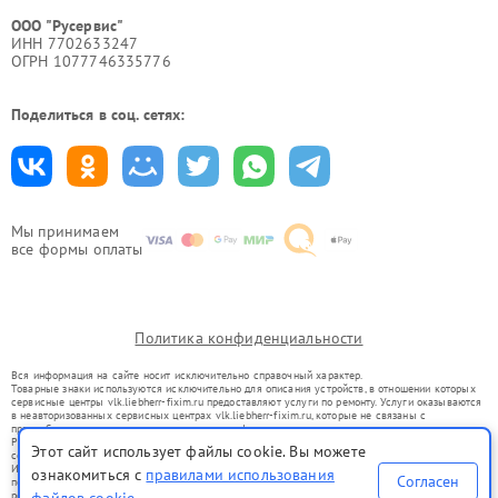
ООО "Русервис"
ИНН 7702633247
ОГРН 1077746335776
Поделиться в соц. сетях:
Мы принимаем
все формы оплаты
Политика конфиденциальности
Вся информация на сайте носит исключительно справочный характер.
Товарные знаки используются исключительно для описания устройств, в отношении которых
сервисные центры vlk.liebherr-fixim.ru предоставляют услуги по ремонту. Услуги оказываются
в неавторизованных сервисных центрах vlk.liebherr-fixim.ru, которые не связаны с
правообладателями товарных знаков или их официальными представителями.
Ремонт осуществляется для устройств, уже введенных в гражданский оборот в соответствии
Этот сайт использует файлы cookie. Вы можете
со статьей 1487 ГК РФ.
Использование товарных знаков не преследует цели индивидуализации услуг или введения
ознакомиться с
правилами использования
Согласен
потребителей в заблуждение, а служит для информирования о предоставляемых услугах по
ремонту техники указанных брендов.