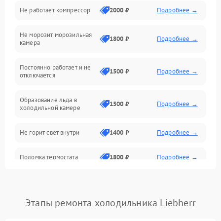
Не работает компрессор
2000 ₽
Подробнее →
Электропитание
Не морозит морозильная
Дренаж
1800 ₽
Подробнее →
камера
Оттайка
Постоянно работает и не
1500 ₽
Подробнее →
отключается
Программное обеспечение
Образование льда в
1500 ₽
Подробнее →
холодильной камере
Не горит свет внутри
1400 ₽
Подробнее →
Поломка термостата
1800 ₽
Подробнее →
Не работает вентилятор
1800 ₽
Подробнее →
Этапы ремонта холодильника Liebherr
Поломка системы No Frost
2600 ₽
Подробнее →