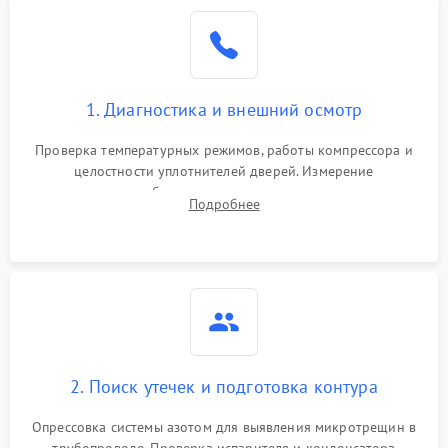
Образование конденсата
1800 ₽
Подробнее →
на стенках
Сбой в работе инвертора
2100 ₽
Подробнее →
1. Диагностика и внешний осмотр
Запах горелого при
2000 ₽
Подробнее →
Проверка температурных режимов, работы компрессора и
работе
целостности уплотнителей дверей. Измерение
сопротивления обмоток мотора, проверка термостата и
Не включается
Подробнее
1000 ₽
Подробнее →
считывание кодов ошибок с электронного дисплея.
холодильник
Проблемы с системой
автоматической
1800 ₽
Подробнее →
разморозки
2. Поиск утечек и подготовка контура
Опрессовка системы азотом для выявления микротрещин в