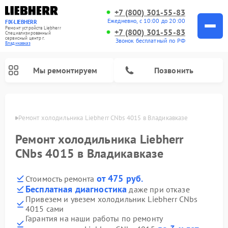
+7 (800) 301-55-83
Ежедневно, с 10:00 до 20:00
FIX-LIEBHERR
Ремонт устройств Liebherr
+7 (800) 301-55-83
Специализированный
cервисный центр г.
Звонок бесплатный по РФ
Владикавказ
Мы ремонтируем
Позвонить
вказе
Ремонт холодильника Liebherr CNbs 4015 в Владикавказе
Ремонт холодильника Liebherr
Ремонт холодильных камер Liebherr
Ремонт морозильных камер Liebherr
Ремонт винных шкафов Liebherr
CNbs 4015 в Владикавказе
от 475 руб.
Стоимость ремонта
Бесплатная диагностика
даже при отказе
Привезем и увезем холодильник Liebherr CNbs
4015 сами
Гарантия на наши работы по ремонту