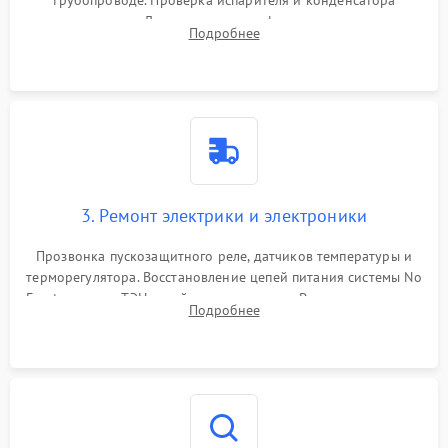
трубопроводе. Проверка испарителя и конденсатора
течеискателем. Демонтаж старого фильтра-осушителя и
Подробнее
продувка капиллярной трубки для устранения засоров.
3. Ремонт электрики и электроники
Прозвонка пускозащитного реле, датчиков температуры и
терморегулятора. Восстановление цепей питания системы No
Frost, включая ТЭН оттайки и вентилятор. Ремонт или замена
Подробнее
платы управления при сбоях алгоритмов.