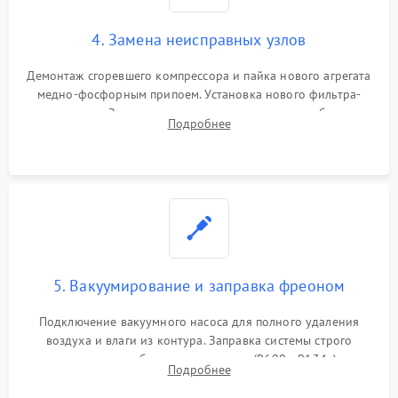
4. Замена неисправных узлов
Демонтаж сгоревшего компрессора и пайка нового агрегата
медно-фосфорным припоем. Установка нового фильтра-
осушителя. Замена изношенных вентиляторов обдува,
Подробнее
сломанных заслонок или поврежденных дверных петель.
5. Вакуумирование и заправка фреоном
Подключение вакуумного насоса для полного удаления
воздуха и влаги из контура. Заправка системы строго
дозированным объемом хладагента (R600a, R134a) по
Подробнее
электронным весам. Контроль рабочего давления в системе.