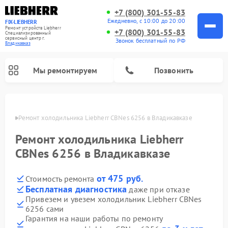
+7 (800) 301-55-83
Ежедневно, с 10:00 до 20:00
FIX-LIEBHERR
Ремонт устройств Liebherr
+7 (800) 301-55-83
Специализированный
cервисный центр г.
Звонок бесплатный по РФ
Владикавказ
Мы ремонтируем
Позвонить
вказе
Ремонт холодильника Liebherr CBNes 6256 в Владикавказе
Ремонт холодильника Liebherr
Ремонт холодильных камер Liebherr
Ремонт морозильных камер Liebherr
Ремонт винных шкафов Liebherr
CBNes 6256 в Владикавказе
от 475 руб.
Стоимость ремонта
Бесплатная диагностика
даже при отказе
Привезем и увезем холодильник Liebherr CBNes
6256 сами
Гарантия на наши работы по ремонту