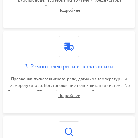
трубопроводе. Проверка испарителя и конденсатора
течеискателем. Демонтаж старого фильтра-осушителя и
Подробнее
продувка капиллярной трубки для устранения засоров.
3. Ремонт электрики и электроники
Прозвонка пускозащитного реле, датчиков температуры и
терморегулятора. Восстановление цепей питания системы No
Frost, включая ТЭН оттайки и вентилятор. Ремонт или замена
Подробнее
платы управления при сбоях алгоритмов.