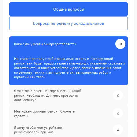
Общие вопросы
Вопросы по ремонту холодильников
Какие документы вы предоставляете?
На этапе приема устройства на диагностику и последующий
ремонт вам будет предоставлен заказ-наряд с указанием страховых
обязательств на ваше устройство. Далее, после выполнения работ
по ремонту техники, вы получите акт выполненных работ и
гарантийный талон.
Я уже знаю в чем неисправность и какой
ремонт необходим. Для чего проводить
диагностику?
Мне нужен срочный ремонт. Сможете
сделать?
Я хочу, чтобы мое устройство
ремонтировали при мне.