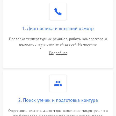
Образование конденсата
1800 ₽
Подробнее →
на стенках
Сбой в работе инвертора
2100 ₽
Подробнее →
1. Диагностика и внешний осмотр
Запах горелого при
2000 ₽
Подробнее →
Проверка температурных режимов, работы компрессора и
работе
целостности уплотнителей дверей. Измерение
сопротивления обмоток мотора, проверка термостата и
Не включается
Подробнее
1000 ₽
Подробнее →
считывание кодов ошибок с электронного дисплея.
холодильник
Проблемы с системой
автоматической
1800 ₽
Подробнее →
разморозки
2. Поиск утечек и подготовка контура
Опрессовка системы азотом для выявления микротрещин в