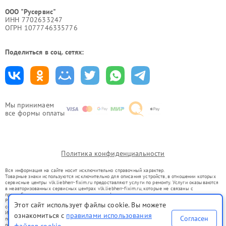
ООО "Русервис"
ИНН 7702633247
ОГРН 1077746335776
Поделиться в соц. сетях:
Мы принимаем
все формы оплаты
Политика конфиденциальности
Вся информация на сайте носит исключительно справочный характер.
Товарные знаки используются исключительно для описания устройств, в отношении которых
сервисные центры vlk.liebherr-fixim.ru предоставляют услуги по ремонту. Услуги оказываются
в неавторизованных сервисных центрах vlk.liebherr-fixim.ru, которые не связаны с
правообладателями товарных знаков или их официальными представителями.
Ремонт осуществляется для устройств, уже введенных в гражданский оборот в соответствии
Этот сайт использует файлы cookie. Вы можете
со статьей 1487 ГК РФ.
Использование товарных знаков не преследует цели индивидуализации услуг или введения
ознакомиться с
правилами использования
Согласен
потребителей в заблуждение, а служит для информирования о предоставляемых услугах по
ремонту техники указанных брендов.