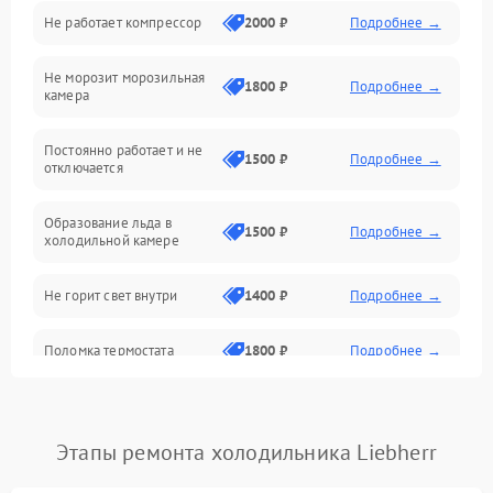
Не работает компрессор
2000 ₽
Подробнее →
Электропитание
Не морозит морозильная
Дренаж
1800 ₽
Подробнее →
камера
Оттайка
Постоянно работает и не
1500 ₽
Подробнее →
отключается
Программное обеспечение
Образование льда в
1500 ₽
Подробнее →
холодильной камере
Не горит свет внутри
1400 ₽
Подробнее →
Поломка термостата
1800 ₽
Подробнее →
Не работает вентилятор
1800 ₽
Подробнее →
Этапы ремонта холодильника Liebherr
Поломка системы No Frost
2600 ₽
Подробнее →