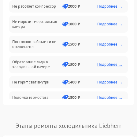
Не работает компрессор
2000 ₽
Подробнее →
Электропитание
Не морозит морозильная
Дренаж
1800 ₽
Подробнее →
камера
Оттайка
Постоянно работает и не
1500 ₽
Подробнее →
отключается
Программное обеспечение
Образование льда в
1500 ₽
Подробнее →
холодильной камере
Не горит свет внутри
1400 ₽
Подробнее →
Поломка термостата
1800 ₽
Подробнее →
Не работает вентилятор
1800 ₽
Подробнее →
Этапы ремонта холодильника Liebherr
Поломка системы No Frost
2600 ₽
Подробнее →