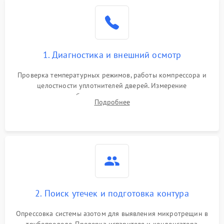
Образование конденсата
1800 ₽
Подробнее →
на стенках
Сбой в работе инвертора
2100 ₽
Подробнее →
1. Диагностика и внешний осмотр
Запах горелого при
2000 ₽
Подробнее →
Проверка температурных режимов, работы компрессора и
работе
целостности уплотнителей дверей. Измерение
сопротивления обмоток мотора, проверка термостата и
Не включается
Подробнее
1000 ₽
Подробнее →
считывание кодов ошибок с электронного дисплея.
холодильник
Проблемы с системой
автоматической
1800 ₽
Подробнее →
разморозки
2. Поиск утечек и подготовка контура
Опрессовка системы азотом для выявления микротрещин в