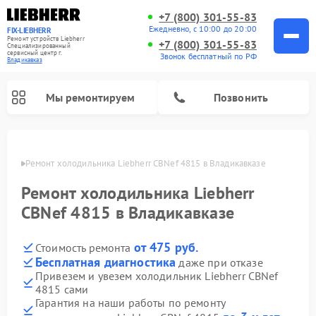
+7 (800) 301-55-83
Ежедневно, с 10:00 до 20:00
FIX-LIEBHERR
Ремонт устройств Liebherr
+7 (800) 301-55-83
Специализированный
cервисный центр г.
Звонок бесплатный по РФ
Владикавказ
Мы ремонтируем
Позвонить
вказе
Ремонт холодильника Liebherr CBNef 4815 в Владикавказе
Ремонт холодильника Liebherr
Ремонт холодильных камер Liebherr
Ремонт морозильных камер Liebherr
Ремонт винных шкафов Liebherr
CBNef 4815 в Владикавказе
от 475 руб.
Стоимость ремонта
Бесплатная диагностика
даже при отказе
Привезем и увезем холодильник Liebherr CBNef
4815 сами
Гарантия на наши работы по ремонту