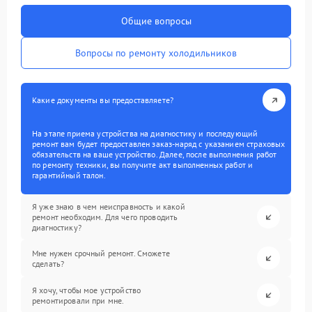
Общие вопросы
Вопросы по ремонту холодильников
Какие документы вы предоставляете?
На этапе приема устройства на диагностику и последующий
ремонт вам будет предоставлен заказ-наряд с указанием страховых
обязательств на ваше устройство. Далее, после выполнения работ
по ремонту техники, вы получите акт выполненных работ и
гарантийный талон.
Я уже знаю в чем неисправность и какой
ремонт необходим. Для чего проводить
диагностику?
Мне нужен срочный ремонт. Сможете
сделать?
Я хочу, чтобы мое устройство
ремонтировали при мне.