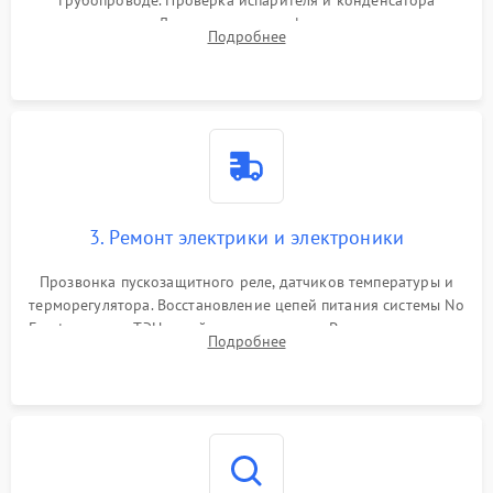
трубопроводе. Проверка испарителя и конденсатора
течеискателем. Демонтаж старого фильтра-осушителя и
Подробнее
продувка капиллярной трубки для устранения засоров.
3. Ремонт электрики и электроники
Прозвонка пускозащитного реле, датчиков температуры и
терморегулятора. Восстановление цепей питания системы No
Frost, включая ТЭН оттайки и вентилятор. Ремонт или замена
Подробнее
платы управления при сбоях алгоритмов.