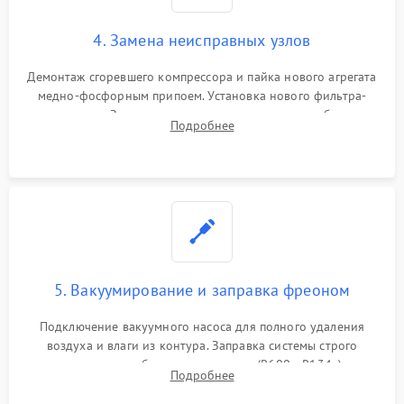
4. Замена неисправных узлов
Демонтаж сгоревшего компрессора и пайка нового агрегата
медно-фосфорным припоем. Установка нового фильтра-
осушителя. Замена изношенных вентиляторов обдува,
Подробнее
сломанных заслонок или поврежденных дверных петель.
5. Вакуумирование и заправка фреоном
Подключение вакуумного насоса для полного удаления
воздуха и влаги из контура. Заправка системы строго
дозированным объемом хладагента (R600a, R134a) по
Подробнее
электронным весам. Контроль рабочего давления в системе.