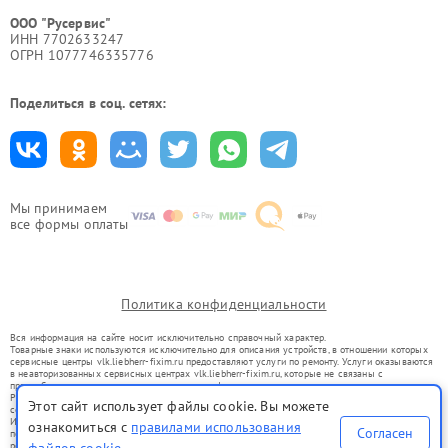
ООО "Русервис"
ИНН 7702633247
ОГРН 1077746335776
Поделиться в соц. сетях:
Мы принимаем
все формы оплаты
Политика конфиденциальности
Вся информация на сайте носит исключительно справочный характер.
Товарные знаки используются исключительно для описания устройств, в отношении которых
сервисные центры vlk.liebherr-fixim.ru предоставляют услуги по ремонту. Услуги оказываются
в неавторизованных сервисных центрах vlk.liebherr-fixim.ru, которые не связаны с
правообладателями товарных знаков или их официальными представителями.
Ремонт осуществляется для устройств, уже введенных в гражданский оборот в соответствии
Этот сайт использует файлы cookie. Вы можете
со статьей 1487 ГК РФ.
Использование товарных знаков не преследует цели индивидуализации услуг или введения
ознакомиться с
правилами использования
Согласен
потребителей в заблуждение, а служит для информирования о предоставляемых услугах по
ремонту техники указанных брендов.