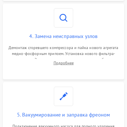
4. Замена неисправных узлов
Демонтаж сгоревшего компрессора и пайка нового агрегата
медно-фосфорным припоем. Установка нового фильтра-
осушителя. Замена изношенных вентиляторов обдува,
Подробнее
сломанных заслонок или поврежденных дверных петель.
5. Вакуумирование и заправка фреоном
Подключение вакуумного насоса для полного удаления