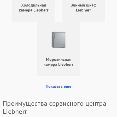
Запах горелого при
2000 ₽
Подробнее →
Холодильная
Винный шкаф
работе
камера Liebherr
Liebherr
Не включается
1000 ₽
Подробнее →
холодильник
Проблемы с системой
автоматической
1800 ₽
Подробнее →
разморозки
Морозильная
камера Liebherr
Показать еще
Преимущества сервисного центра
Liebherr