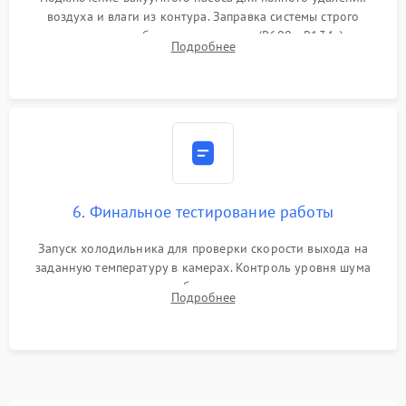
воздуха и влаги из контура. Заправка системы строго
дозированным объемом хладагента (R600a, R134a) по
Подробнее
электронным весам. Контроль рабочего давления в системе.
6. Финальное тестирование работы
Запуск холодильника для проверки скорости выхода на
заданную температуру в камерах. Контроль уровня шума
компрессора, отсутствия обмерзания стенок и корректного
Подробнее
срабатывания системы автоматической оттайки.