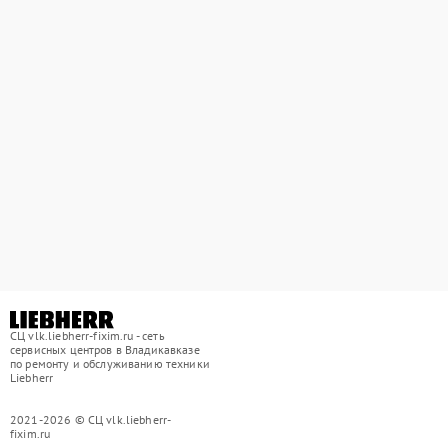
СЦ vlk.liebherr-fixim.ru - сеть
сервисных центров в Владикавказе
по ремонту и обслуживанию техники
Liebherr
2021-2026 © СЦ vlk.liebherr-
fixim.ru