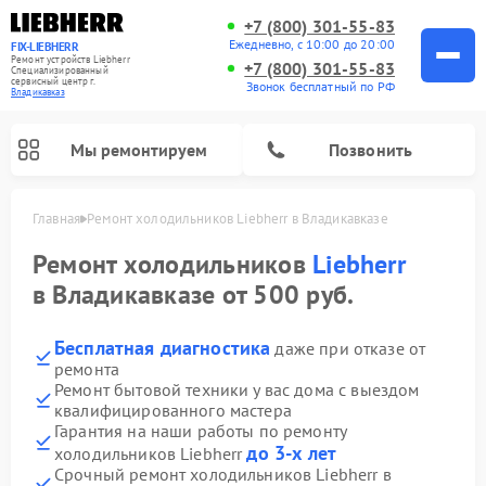
+7 (800) 301-55-83
Ежедневно, с 10:00 до 20:00
FIX-LIEBHERR
Ремонт устройств Liebherr
+7 (800) 301-55-83
Специализированный
cервисный центр г.
Звонок бесплатный по РФ
Владикавказ
Мы ремонтируем
Позвонить
Главная
Ремонт холодильников Liebherr в Владикавказе
Ремонт холодильников
Liebherr
в Владикавказе от 500 руб.
Ремонт холодильных камер Liebherr
Ремонт морозильных камер Liebherr
Ремонт винных шкафов Liebherr
Бесплатная диагностика
даже при отказе от
ремонта
Ремонт бытовой техники у вас дома с выездом
квалифицированного мастера
Гарантия на наши работы по ремонту
до 3-х лет
холодильников Liebherr
Срочный ремонт холодильников Liebherr в