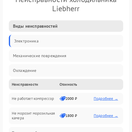
Liebherr
Виды неисправностей
Электроника
Механические повреждения
Охлаждение
Неисправности
Стоимость
Механика
Не работает компрессор
2000 ₽
Подробнее →
Электропитание
Не морозит морозильная
Дренаж
1800 ₽
Подробнее →
камера
Оттайка