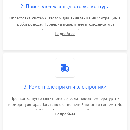
2. Поиск утечек и подготовка контура
Опрессовка системы азотом для выявления микротрещин в
трубопроводе. Проверка испарителя и конденсатора
течеискателем. Демонтаж старого фильтра-осушителя и
Подробнее
продувка капиллярной трубки для устранения засоров.
3. Ремонт электрики и электроники
Прозвонка пускозащитного реле, датчиков температуры и
терморегулятора. Восстановление цепей питания системы No
Frost, включая ТЭН оттайки и вентилятор. Ремонт или замена
Подробнее
платы управления при сбоях алгоритмов.